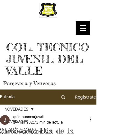
COL. TECNICO
JUVENIL DEL
VALLE
Persevera y Venceras
Regístrate
Entrada
NOVEDADES
quintounocotjuvall
NOVEDADES
27 may 2021
1 min de lectura
21/05/2021 Día de la
INFORMACIÓN GENERAL