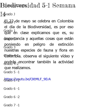
Biodiversidad 5-1 Semana
COMUNICADOS
14
Grado J
El 22 de mayo se celebra en Colombia 
Grado T
el dia de la Biodiversidad, es por eso 
Grado 1
que en clase explicamos que es, su 
importancia y aquellas cosas que están 
Grado 2
poniendo en peligro de extinción 
Grado 3
nuestras especies de fauna y flora en 
Grado 4-1
Colombia. observa el siguiente vídeo y 
podrás encontrar también la actividad 
Grado 4-2
que realizamos.
Grado 5 -1
https://youtu.be/CKtMLF_9ErA
Grado 5 -2
Grado 6 -1
Grado 6 -2
Grado 7 -1