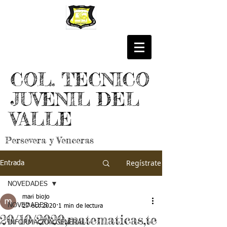
COL. TECNICO
JUVENIL DEL
VALLE
Persevera y Venceras
Regístrate
Entrada
NOVEDADES
mari biojo
NOVEDADES
27 oct 2020
1 min de lectura
20/10/2020,matematicas,te
INFORMACIÓN GENERAL