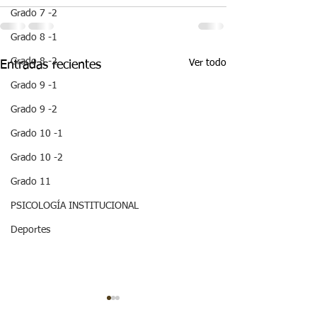
Grado 7 -2
Grado 8 -1
Grado 8 -2
Ver todo
Entradas recientes
Grado 9 -1
Grado 9 -2
Grado 10 -1
Grado 10 -2
Grado 11
PSICOLOGÍA INSTITUCIONAL
Deportes
¡ VEN HABLEMOS UN
¡HOLA! NO TE