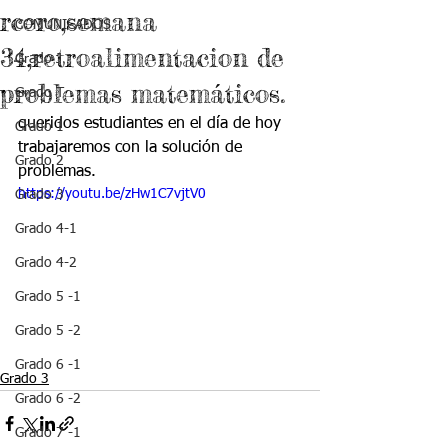
rcero,semana
COMUNICADOS
34,retroalimentacion de
Grado J
problemas matemáticos.
Grado T
queridos estudiantes en el día de hoy 
Grado 1
trabajaremos con la solución de 
Grado 2
problemas.
https://youtu.be/zHw1C7vjtV0
Grado 3
Grado 4-1
Grado 4-2
Grado 5 -1
Grado 5 -2
Grado 6 -1
Grado 3
Grado 6 -2
Grado 7 -1