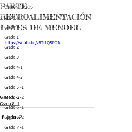
PARTE
COMUNICADOS
RETROALIMENTACIÓN
Grado J
LEYES DE MENDEL
Grado T
Grado 1
https://youtu.be/zBTc1Q5POJg
Grado 2
Grado 3
Grado 4-1
Grado 4-2
Grado 5 -1
Grado 8 -2
Grado 5 -2
Grado 8 -1
Grado 6 -1
Grado 6 -2
Grado 7 -1