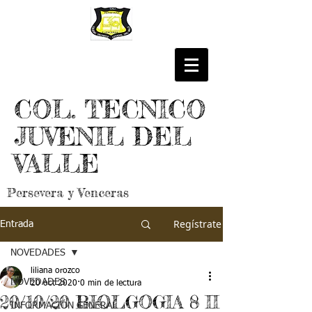
COL. TECNICO
JUVENIL DEL
VALLE
Persevera y Venceras
Regístrate
Entrada
NOVEDADES
liliana orozco
NOVEDADES
20 oct 2020
0 min de lectura
20/10/20 BIOLGOGIA 8 II
INFORMACIÓN GENERAL