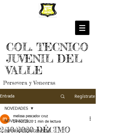
COL. TECNICO
JUVENIL DEL
VALLE
Persevera y Venceras
Regístrate
Entrada
NOVEDADES
melissa pescador cruz
NOVEDADES
14 oct 2020
1 min de lectura
2/10/2020 DÉCIMO
INFORMACIÓN GENERAL