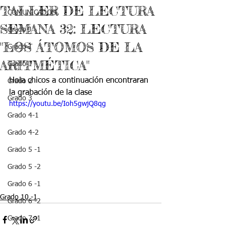
TALLER DE LECTURA
COMUNICADOS
SEMANA 32: LECTURA
Grado J
"LOS ÁTOMOS DE LA
Grado T
ARITMÉTICA"
Grado 1
Hola chicos a continuación encontraran 
Grado 2
la grabación de la clase
Grado 3
https://youtu.be/Ioh5gwjQ8qg
Grado 4-1
Grado 4-2
Grado 5 -1
Grado 5 -2
Grado 6 -1
Grado 10 -1
Grado 6 -2
Grado 7 -1