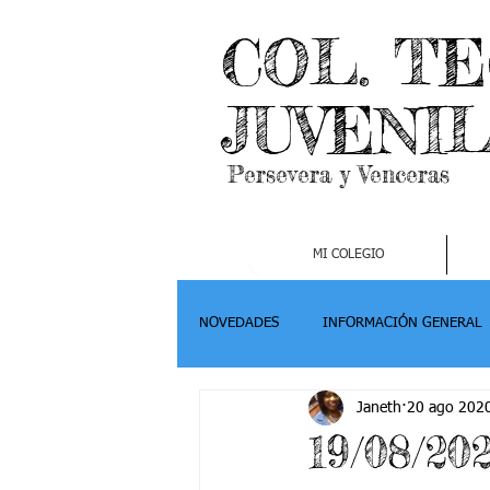
COL. T
JUVENI
Persevera y Venceras
MI COLEGIO
NOVEDADES
INFORMACIÓN GENERAL
Janeth
20 ago 202
Grado 2
Grado 3
Grado 4-
19/08/20