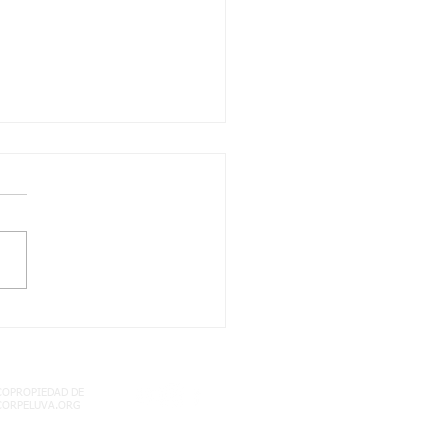
LA! NO TE QUEDES
 LEER ESTA
ORTANTE
ORMACION
COPROPIEDAD DE
CORPELUVA.ORG