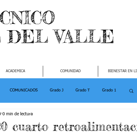
ECNICO
L DEL VALLE
ACADEMICA
COMUNIDAD
BIENESTAR EN L
COMUNICADOS
Grado J
Grado T
Grado 1
0
0 min de lectura
1
Grado 4-2
Grado 5 -1
Grado 5 -2
20 cuarto retroalimentac