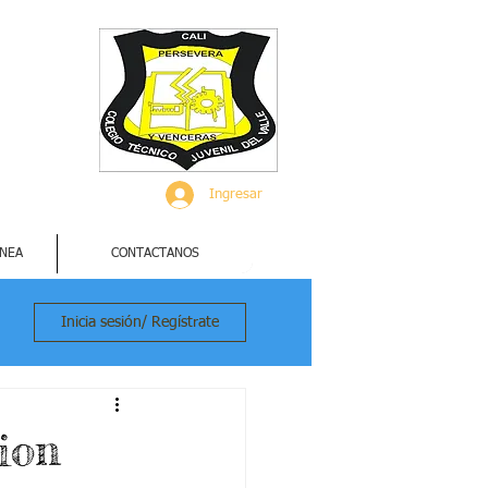
Ingresar
INEA
CONTACTANOS
Inicia sesión/ Regístrate
ion