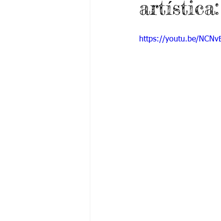
artística
Grado 6 -1
Grado 6 -2
Gra
https://youtu.be/NCN
Grado 9 -1
Grado 9 -2
Gra
PSICOLOGÍA INSTITUCIONAL
De