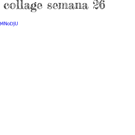
: collage semana 26
do 7 -1
Grado 7 -2
Grado 8 -1
Grado 8 -2
vB4NoDjU
do 10 -1
Grado 10 -2
Grado 11
portes