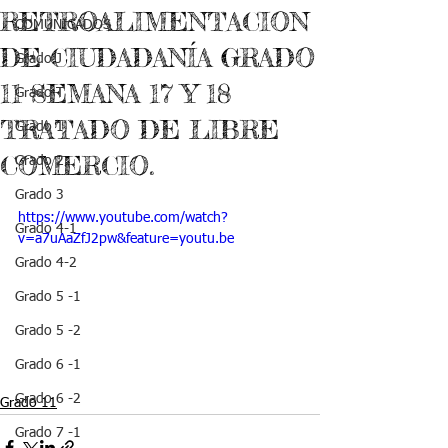
RETROALIMENTACION
COMUNICADOS
DE CIUDADANÍA GRADO
Grado J
11 SEMANA 17 Y 18
Grado T
TRATADO DE LIBRE
Grado 1
COMERCIO.
Grado 2
Grado 3
https://www.youtube.com/watch?
Grado 4-1
v=a7uAaZfJ2pw&feature=youtu.be
Grado 4-2
Grado 5 -1
Grado 5 -2
Grado 6 -1
Grado 6 -2
Grado 11
Grado 7 -1