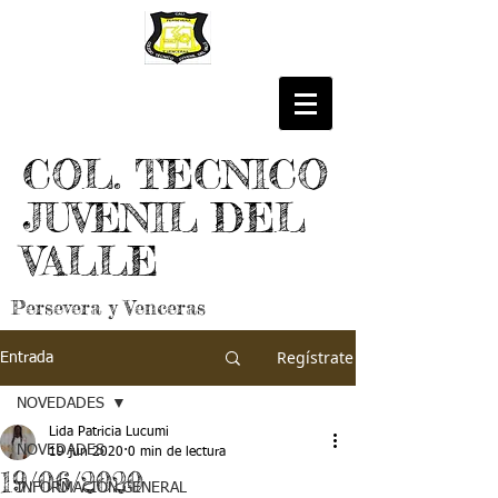
COL. TECNICO
JUVENIL DEL
VALLE
Persevera y Venceras
Regístrate
Entrada
NOVEDADES
Lida Patricia Lucumi
NOVEDADES
19 jun 2020
0 min de lectura
19/06/2020
INFORMACIÓN GENERAL