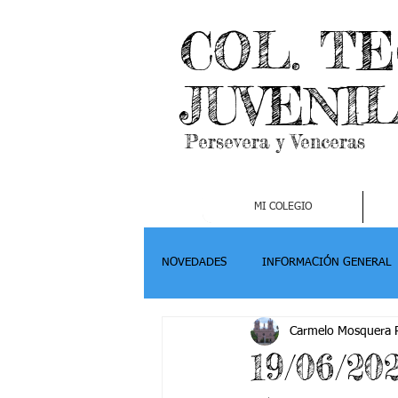
COL. T
JUVENI
Persevera y Venceras
MI COLEGIO
NOVEDADES
INFORMACIÓN GENERAL
Carmelo Mosquera P
Grado 2
Grado 3
Grado 4-
19/06/20