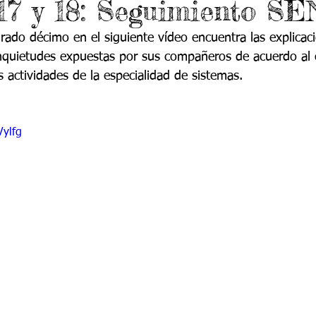
7 y 18: Seguimiento SE
do 7 -1
Grado 7 -2
Grado 8 -1
Grado 8 -2
grado décimo en el siguiente vídeo encuentra las explicac
inquietudes expuestas por sus compañeros de acuerdo al
do 10 -1
Grado 10 -2
Grado 11
s actividades de la especialidad de sistemas.  
portes
Vylfg