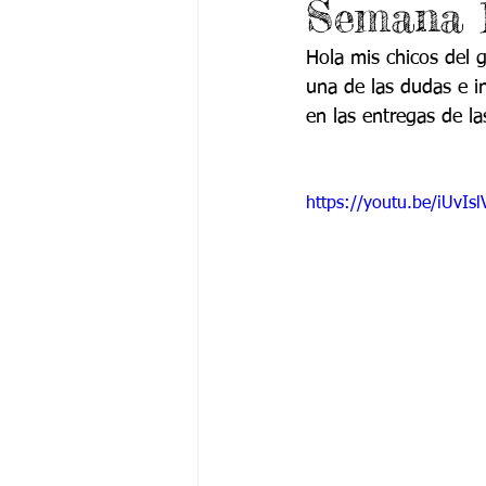
Semana 1
Grado 6 -1
Grado 6 -2
Gra
Hola mis chicos del 
una de las dudas e 
Grado 9 -1
Grado 9 -2
Gra
en las entregas de la
PSICOLOGÍA INSTITUCIONAL
De
https://youtu.be/iUvIsl