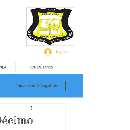
Ingresar
INEA
CONTACTANOS
Inicia sesión/ Regístrate
Décimo