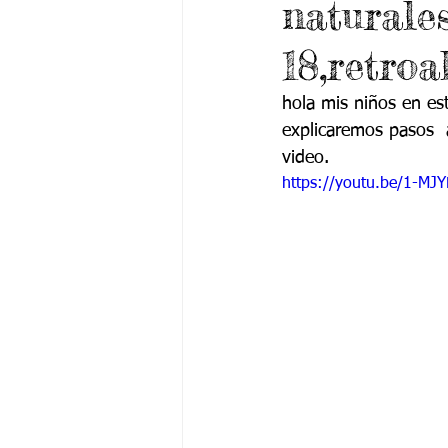
naturale
Grado 6 -1
Grado 6 -2
Gra
18,retro
Grado 9 -1
Grado 9 -2
Gra
hola mis niños en est
explicaremos pasos  
video.
PSICOLOGÍA INSTITUCIONAL
De
https://youtu.be/1-M