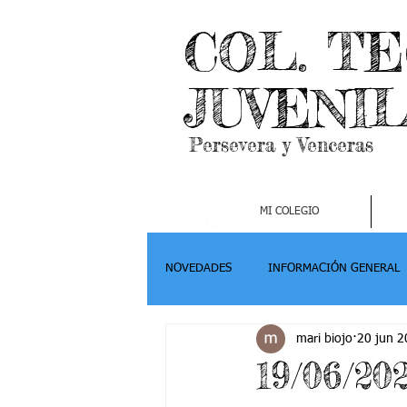
COL. T
JUVENI
Persevera y Venceras
MI COLEGIO
NOVEDADES
INFORMACIÓN GENERAL
mari biojo
20 jun 
Grado 2
Grado 3
Grado 4-
19/06/20