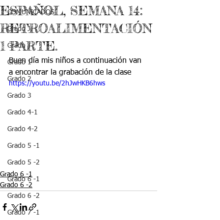
ESPAÑOL, SEMANA 14:
COMUNICADOS
RETROALIMENTACIÓN
Grado J
1 PARTE.
Grado T
Buen día mis niños a continuación van 
Grado 1
a encontrar la grabación de la clase
Grado 2
https://youtu.be/2hJwHKB6hws
Grado 3
Grado 4-1
Grado 4-2
Grado 5 -1
Grado 5 -2
Grado 6 -1
Grado 6 -1
Grado 6 -2
Grado 6 -2
Grado 7 -1