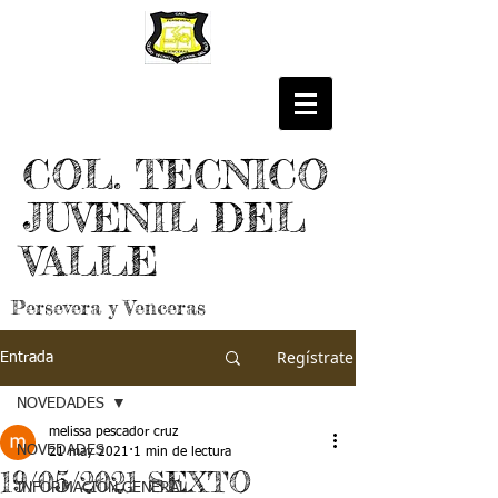
COL. TECNICO
JUVENIL DEL
VALLE
Persevera y Venceras
Regístrate
Entrada
NOVEDADES
melissa pescador cruz
NOVEDADES
21 may 2021
1 min de lectura
19/05/2021 SEXTO
INFORMACIÓN GENERAL