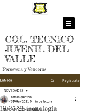
COL. TECNICO
JUVENIL DEL
VALLE
Persevera y Venceras
Regístrate
Entrada
NOVEDADES
camila quintero
NOVEDADES
31 may 2021
0 min de lectura
19/05/21 tecnología
INFORMACIÓN GENERAL