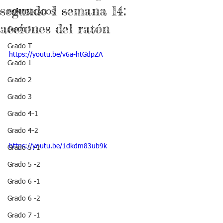
segundo 1 semana 14:
COMUNICADOS
acciones del ratón
Grado J
Grado T
https://youtu.be/v6a-htGdpZA
Grado 1
Grado 2
Grado 3
Grado 4-1
Grado 4-2
https://youtu.be/1dkdm83ub9k
Grado 5 -1
Grado 5 -2
Grado 6 -1
Grado 6 -2
Grado 7 -1