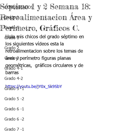
Séptimo 1 y 2 Semana 18:
COMUNICADOS
Retroalimentacion Área y
Grado J
Perímetro, Gráficos C.
Grado T
Hola mis chicos del grado séptimo en 
Grado 1
los siguientes vídeos esta la 
Grado 2
retroalimentacion sobre los temas de 
Grado 3
área y perímetro figuras planas 
geométricas,  gráficos circulares y de 
Grado 4-1
barras
Grado 4-2
https://youtu.be/jY0x_Sk9SbY
Grado 5 -1
Grado 5 -2
Grado 6 -1
Grado 6 -2
Grado 7 -1