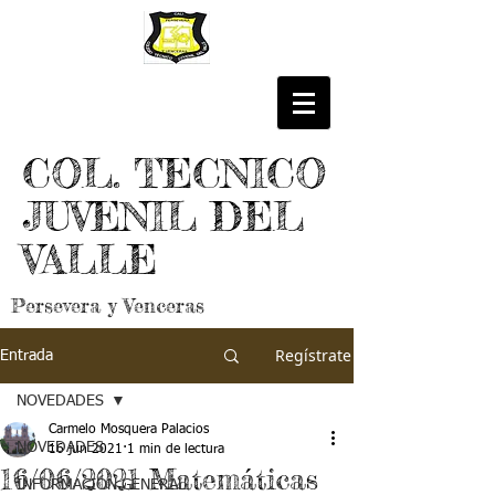
COL. TECNICO
JUVENIL DEL
VALLE
Persevera y Venceras
Regístrate
Entrada
NOVEDADES
Carmelo Mosquera Palacios
NOVEDADES
16 jun 2021
1 min de lectura
16/06/2021 Matemáticas
INFORMACIÓN GENERAL