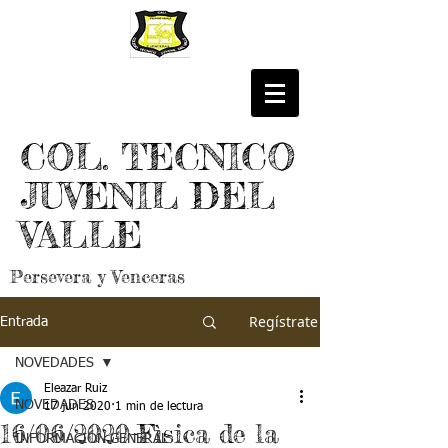
COL. TECNICO
JUVENIL DEL
VALLE
Persevera y Venceras
Regístrate
Entrada
NOVEDADES
Eleazar Ruiz
NOVEDADES
17 jun 2020
1 min de lectura
16/06/2020-Fìsica de la
INFORMACIÓN GENERAL