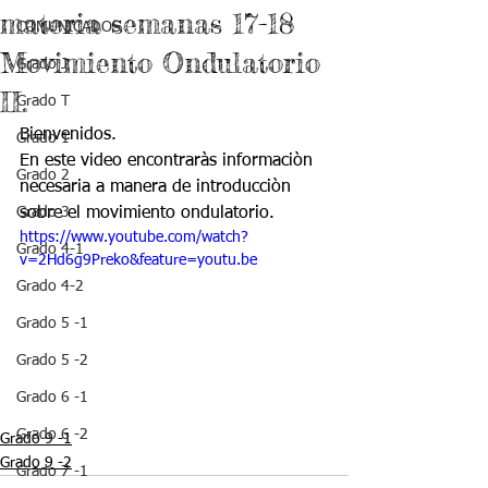
materia semanas 17-18
COMUNICADOS
Movimiento Ondulatorio
Grado J
II.
Grado T
Bienvenidos.
Grado 1
En este video encontraràs informaciòn 
Grado 2
necesaria a manera de introducciòn 
Grado 3
sobre el movimiento ondulatorio.
https://www.youtube.com/watch?
Grado 4-1
v=2Hd6g9Preko&feature=youtu.be
Grado 4-2
Grado 5 -1
Grado 5 -2
Grado 6 -1
Grado 6 -2
Grado 9 -1
Grado 9 -2
Grado 7 -1