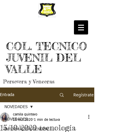
COL. TECNICO
JUVENIL DEL
VALLE
Persevera y Venceras
Regístrate
Entrada
NOVEDADES
camila quintero
NOVEDADES
15 oct 2020
1 min de lectura
15/10/2020 tecnología
INFORMACIÓN GENERAL