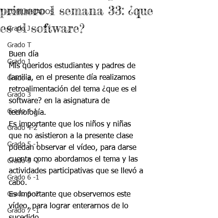
primero 1 semana 33: ¿que
COMUNICADOS
es el software?
Grado J
Grado T
Buen día 
Grado 1
Mis queridos estudiantes y padres de 
familia, en el presente día realizamos 
Grado 2
retroalimentación del tema ¿que es el 
Grado 3
software? en la asignatura de 
Grado 4-1
tecnología.
Es importante que los niños y niñas 
Grado 4-2
que no asistieron a la presente clase 
Grado 5 -1
puedan observar el vídeo, para darse 
cuenta como abordamos el tema y las 
Grado 5 -2
actividades participativas que se llevó a 
Grado 6 -1
cabo.
Grado 6 -2
Es importante que observemos este 
vídeo, para lograr enterarnos de lo 
Grado 7 -1