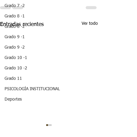
Grado 7 -2
Grado 8 -1
Ver todo
Entradas recientes
Grado 8 -2
Grado 9 -1
Grado 9 -2
Grado 10 -1
Grado 10 -2
Grado 11
PSICOLOGÍA INSTITUCIONAL
Deportes
¡ VEN HABLEMOS UN
¡HOLA! NO TE
RATICO DE
QUEDES SIN 