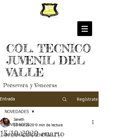
COL. TECNICO
JUVENIL DEL
VALLE
Persevera y Venceras
Regístrate
Entrada
NOVEDADES
Janeth
NOVEDADES
16 oct 2020
0 min de lectura
15/10/2020 cuarto
INFORMACIÓN GENERAL