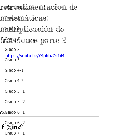
retroalimentacion de
COMUNICADOS
matemáticas:
Grado J
multiplicación de
Grado T
fracciones parte 2
Grado 1
Grado 2
https://youtu.be/Y4phbzOcfaM
Grado 3
Grado 4-1
Grado 4-2
Grado 5 -1
Grado 5 -2
Grado 6 -1
Grado 4-1
Grado 6 -2
Grado 7 -1