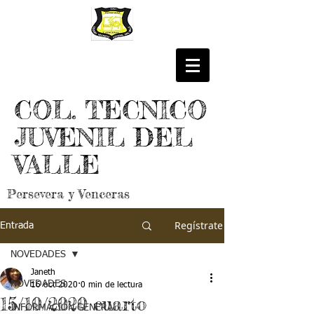
COL. TECNICO
JUVENIL DEL
VALLE
Persevera y Venceras
Regístrate
Entrada
NOVEDADES
Janeth
NOVEDADES
16 oct 2020
0 min de lectura
15/10/2020 cuarto
INFORMACIÓN GENERAL