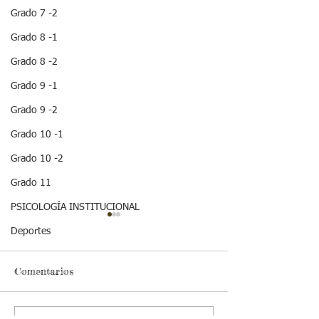
Grado 7 -2
Grado 8 -1
Grado 8 -2
Grado 9 -1
Grado 9 -2
Grado 10 -1
Grado 10 -2
Grado 11
PSICOLOGÍA INSTITUCIONAL
¡ VEN HABLEMOS UN
¡HOLA! NO TE
Deportes
RATICO DE
QUEDES SIN 
SEXUALIDAD !
ESTA IMPOR
INFORMACION
Comentarios