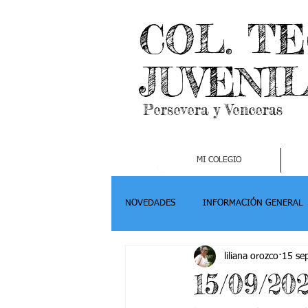
COL. T
JUVENI
Persevera y Venceras
MI COLEGIO
NOVEDADES
INFORMACIÓN GENERAL
liliana orozco
15 se
Grado 2
Grado 3
Grado 4-
15/09/