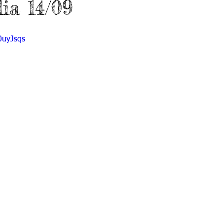
dia 14/09
do 7 -1
Grado 7 -2
Grado 8 -1
Grado 8 -2
0uyJsqs
do 10 -1
Grado 10 -2
Grado 11
portes