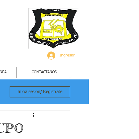
Ingresar
INEA
CONTACTANOS
Inicia sesión/ Regístrate
RUPO