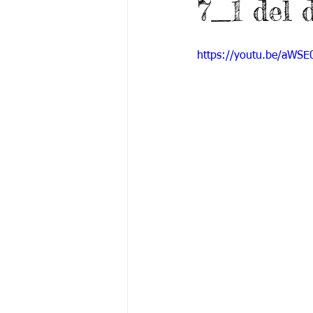
7_1 del 
Grado 6 -1
Grado 6 -2
Gra
https://youtu.be/aWSE
Grado 9 -1
Grado 9 -2
Gra
PSICOLOGÍA INSTITUCIONAL
De