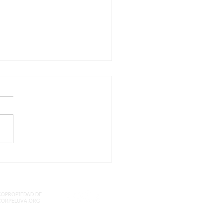
08/2021 CLASE
MICA7 SEMANA 24
CCIONES QUIMICAS
COPROPIEDAD DE
CORPELUVA.ORG