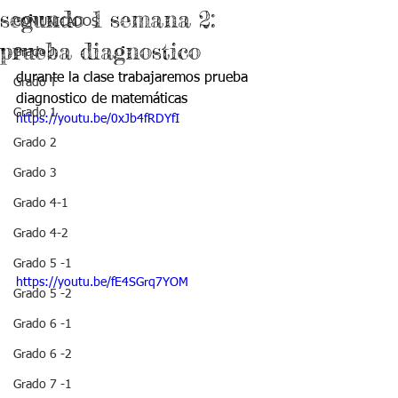
segundo 1 semana 2:
COMUNICADOS
prueba diagnostico
Grado J
durante la clase trabajaremos prueba 
Grado T
diagnostico de matemáticas
Grado 1
https://youtu.be/0xJb4fRDYfI
Grado 2
Grado 3
Grado 4-1
Grado 4-2
Grado 5 -1
https://youtu.be/fE4SGrq7YOM
Grado 5 -2
Grado 6 -1
Grado 6 -2
Grado 7 -1