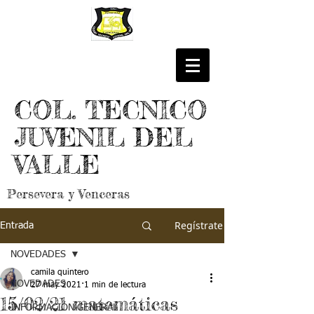
COL. TECNICO
JUVENIL DEL
VALLE
Persevera y Venceras
Regístrate
Entrada
NOVEDADES
camila quintero
NOVEDADES
27 may 2021
1 min de lectura
15/02/21 matemáticas
INFORMACIÓN GENERAL