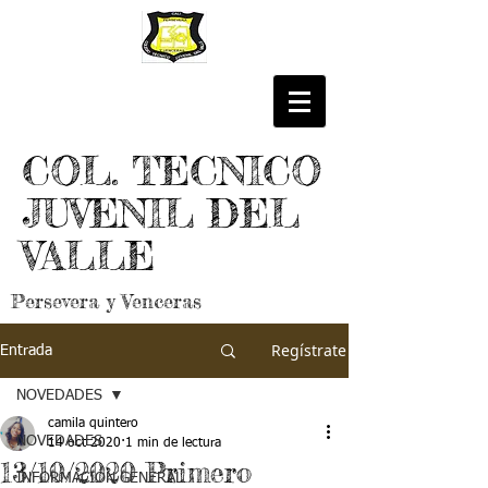
COL. TECNICO
JUVENIL DEL
VALLE
Persevera y Venceras
Regístrate
Entrada
NOVEDADES
camila quintero
NOVEDADES
14 oct 2020
1 min de lectura
13/10/2020 Primero
INFORMACIÓN GENERAL