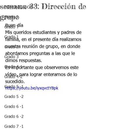
semana 33: Dirección de
COMUNICADOS
grupo
Grado J
Buen día 
Grado T
Mis queridos estudiantes y padres de 
Grado 1
familia, en el presente día realizamos 
nuestra reunión de grupo, en donde 
Grado 2
abordamos preguntas a las que le 
Grado 3
dimos respuestas.
Grado 4-1
Es importante que observemos este 
vídeo, para lograr enterarnos de lo 
Grado 4-2
sucedido.
Grado 5 -1
https://youtu.be/iyxqvctYBpk
Grado 5 -2
Grado 6 -1
Grado 6 -2
Grado 7 -1