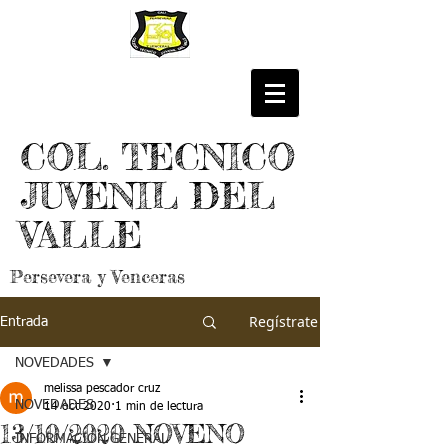
COL. TECNICO
JUVENIL DEL
VALLE
Persevera y Venceras
Regístrate
Entrada
NOVEDADES
melissa pescador cruz
NOVEDADES
14 oct 2020
1 min de lectura
13/10/2020 NOVENO
INFORMACIÓN GENERAL