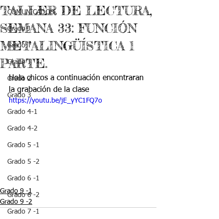
TALLER DE LECTURA,
COMUNICADOS
SEMANA 33: FUNCIÓN
Grado J
METALINGÜÍSTICA 1
Grado T
PARTE.
Grado 1
Hola chicos a continuación encontraran 
Grado 2
la grabación de la clase
Grado 3
https://youtu.be/jE_yYC1FQ7o
Grado 4-1
Grado 4-2
Grado 5 -1
Grado 5 -2
Grado 6 -1
Grado 9 -1
Grado 6 -2
Grado 9 -2
Grado 7 -1