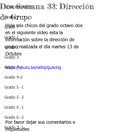
Dos Semana 33: Dirección
COMUNICADOS
de Grupo
Grado J
Hola mis chicos del grado octavo dos 
Grado T
en el siguiente video esta la 
Grado 1
información sobre la dirección de 
grupo realizada el día martes 13 de 
Grado 2
Octubre 
Grado 3
Grado 4-1
https://youtu.be/sXlVpQuAcOg
Grado 4-2
Grado 5 -1
Grado 5 -2
Grado 6 -1
Grado 6 -2
Por favor dejar sus comentarios e 
Grado 7 -1
inquietudes 