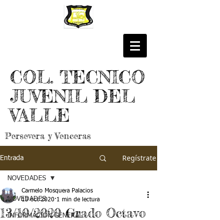
COL. TECNICO
JUVENIL DEL
VALLE
Persevera y Venceras
Regístrate
Entrada
NOVEDADES
Carmelo Mosquera Palacios
NOVEDADES
13 oct 2020
1 min de lectura
13/10/2020 Grado Octavo
INFORMACIÓN GENERAL