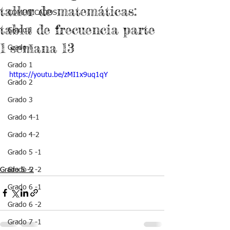
taller de matemáticas:
COMUNICADOS
tabla de frecuencia parte
Grado J
1 semana 13
Grado T
Grado 1
https://youtu.be/zMI1x9uq1qY
Grado 2
Grado 3
Grado 4-1
Grado 4-2
Grado 5 -1
Grado 5 -2
Grado 5 -2
Grado 6 -1
Grado 6 -2
Grado 7 -1