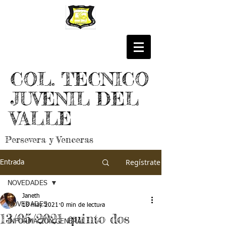
COL. TECNICO
JUVENIL DEL
VALLE
Persevera y Venceras
Regístrate
Entrada
NOVEDADES
Janeth
NOVEDADES
18 may 2021
0 min de lectura
13/05/2021 quinto dos
INFORMACIÓN GENERAL