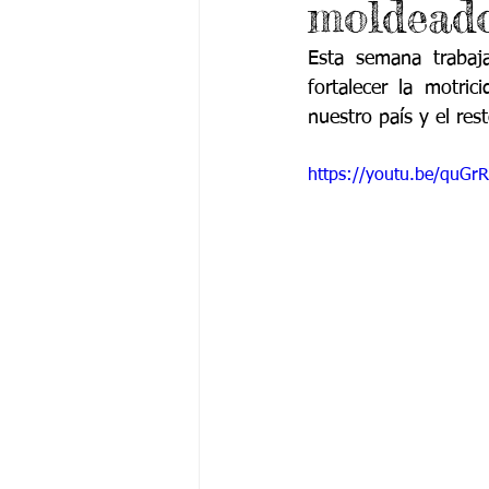
moldead
Grado 6 -1
Grado 6 -2
Gra
Esta semana trabaj
fortalecer la motri
Grado 9 -1
Grado 9 -2
Gra
nuestro país y el re
https://youtu.be/quGr
PSICOLOGÍA INSTITUCIONAL
De