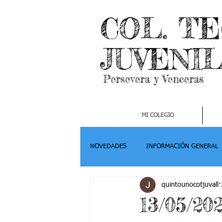
COL. T
JUVENI
Persevera y Venceras
MI COLEGIO
NOVEDADES
INFORMACIÓN GENERAL
quintounocotjuvall
Grado 2
Grado 3
Grado 4-
13/05/202