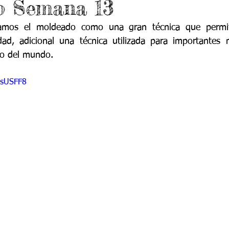
o Semana 13
do 7 -1
Grado 7 -2
Grado 8 -1
Grado 8 -2
amos el moldeado como una gran técnica que permite
cidad, adicional una técnica utilizada para importante
do 10 -1
Grado 10 -2
Grado 11
sto del mundo.
RsUSFF8
portes