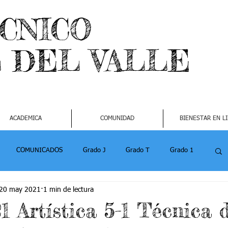
ECNICO
L DEL VALLE
ACADEMICA
COMUNIDAD
BIENESTAR EN L
COMUNICADOS
Grado J
Grado T
Grado 1
20 may 2021
1 min de lectura
1
Grado 4-2
Grado 5 -1
Grado 5 -2
1 Artística 5-1 Técnica 