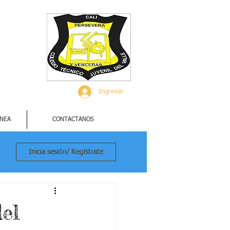
Ingresar
INEA
CONTACTANOS
Inicia sesión/ Regístrate
del