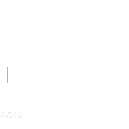
/2021 quinto dos
les: territorio
mbiano semana 17
COPROPIEDAD DE
CORPELUVA.ORG