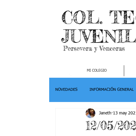
COL. T
JUVENI
Persevera y Venceras
MI COLEGIO
NOVEDADES
INFORMACIÓN GENERAL
Janeth
13 may 202
Grado 2
Grado 3
Grado 4-
12/05/202