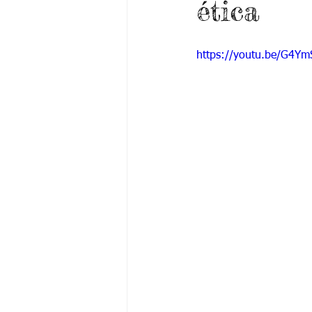
ética
Grado 6 -1
Grado 6 -2
Gra
https://youtu.be/G4Y
Grado 9 -1
Grado 9 -2
Gra
PSICOLOGÍA INSTITUCIONAL
De