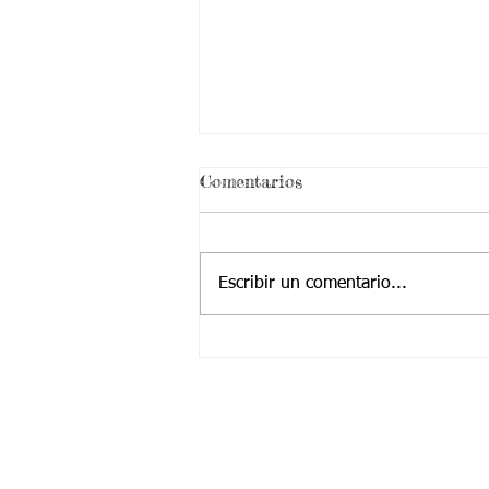
¡ VEN HABLEMOS UN
Comentarios
RATICO DE SEXUALIDAD
!
Escribir un comentario...
Contactanos a:
Teléfono: (2) 4374904 – (2) 4224455
Cel / Whatsapp: +57 323 2225252
​Correo Principal:
Cotjuvalle@hotmail.com