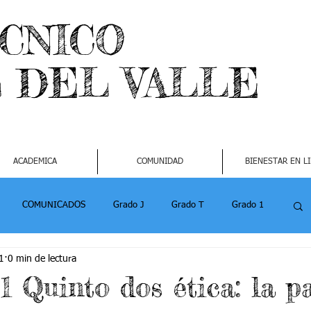
ECNICO
L DEL VALLE
ACADEMICA
COMUNIDAD
BIENESTAR EN L
COMUNICADOS
Grado J
Grado T
Grado 1
1
0 min de lectura
1
Grado 4-2
Grado 5 -1
Grado 5 -2
1 Quinto dos ética: la p