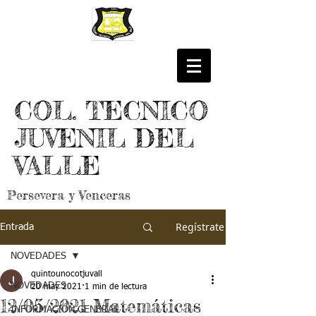
COL. TECNICO
JUVENIL DEL
VALLE
Persevera y Venceras
Regístrate
Entrada
NOVEDADES
quintounocotjuvall
NOVEDADES
20 may 2021
1 min de lectura
12/05/2021 Matemáticas
INFORMACIÓN GENERAL