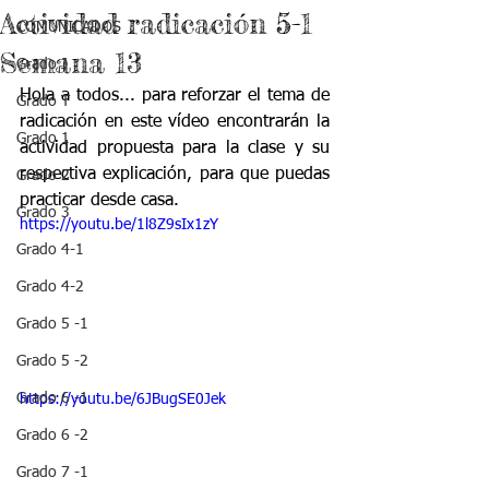
Actividad radicación 5-1
COMUNICADOS
Semana 13
Grado J
Hola a todos... para reforzar el tema de 
Grado T
radicación en este vídeo encontrarán la 
Grado 1
actividad propuesta para la clase y su 
respectiva explicación, para que puedas 
Grado 2
practicar desde casa.
Grado 3
https://youtu.be/1l8Z9sIx1zY
Grado 4-1
Grado 4-2
Grado 5 -1
Grado 5 -2
Grado 6 -1
https://youtu.be/6JBugSE0Jek
Grado 6 -2
Grado 7 -1