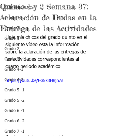
Quinto 1 y 2 Semana 37:
COMUNICADOS
Aclaración de Dudas en la
Grado J
Entrega de las Actividades
Grado T
Hola mis chicos del grado quinto en el 
Grado 1
siguiente vídeo esta la información 
Grado 2
sobre la aclaración de las entregas de 
Grado 3
las actividades correspondientes al 
cuarto periodo académico 
Grado 4-1
Grado 4-2
https://youtu.be/EG5k3HBjnZs
Grado 5 -1
Grado 5 -2
Grado 6 -1
Grado 6 -2
Grado 7 -1