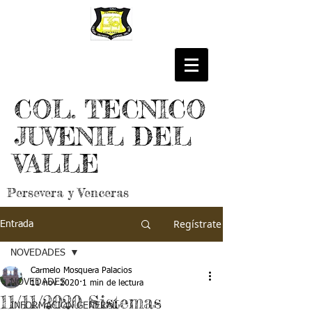
COL. TECNICO
JUVENIL DEL
VALLE
Persevera y Venceras
Regístrate
Entrada
NOVEDADES
Carmelo Mosquera Palacios
NOVEDADES
11 nov 2020
1 min de lectura
11/11/2020 Sistemas
INFORMACIÓN GENERAL