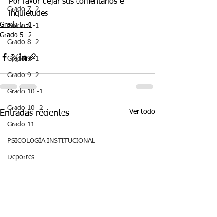
Por favor dejar sus comentarios e 
Grado 7 -2
inquietudes 
Grado 5 -1
Grado 8 -1
Grado 5 -2
Grado 8 -2
Grado 9 -1
Grado 9 -2
Grado 10 -1
Grado 10 -2
Ver todo
Entradas recientes
Grado 11
PSICOLOGÍA INSTITUCIONAL
Deportes