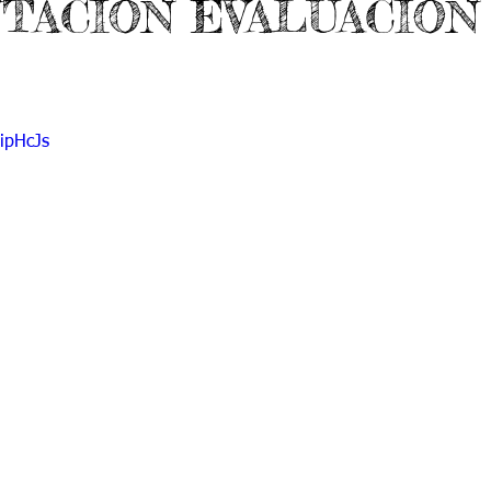
TACIÓN EVALUACIÓN
do 7 -1
Grado 7 -2
Grado 8 -1
Grado 8 -2
do 10 -1
Grado 10 -2
Grado 11
ipHcJs
portes