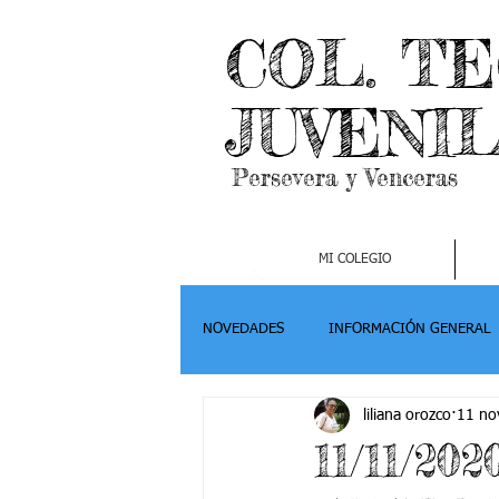
COL. T
JUVENI
Persevera y Venceras
MI COLEGIO
NOVEDADES
INFORMACIÓN GENERAL
liliana orozco
11 no
Grado 2
Grado 3
Grado 4-
11/11/2