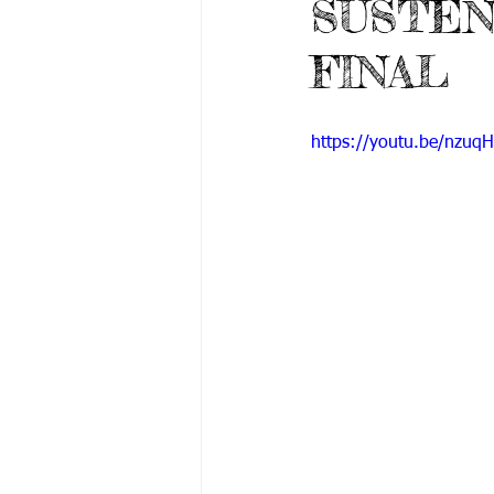
SUSTEN
Grado 6 -1
Grado 6 -2
Gra
FINAL
Grado 9 -1
Grado 9 -2
Gra
https://youtu.be/nzuqH
PSICOLOGÍA INSTITUCIONAL
De