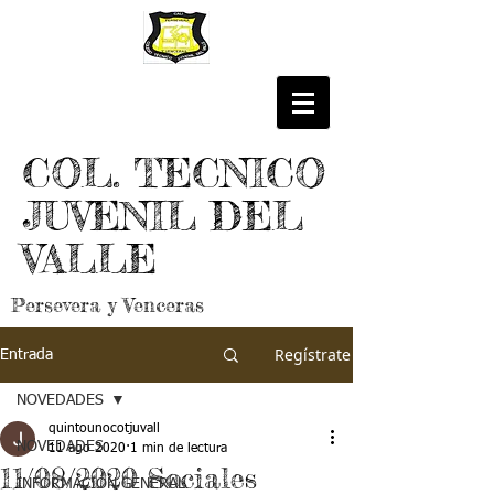
COL. TECNICO
JUVENIL DEL
VALLE
Persevera y Venceras
Regístrate
Entrada
NOVEDADES
quintounocotjuvall
NOVEDADES
11 ago 2020
1 min de lectura
11/08/2020 Sociales
INFORMACIÓN GENERAL