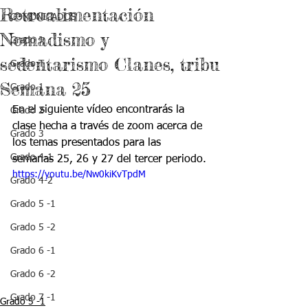
Retroalimentación
COMUNICADOS
Nomadismo y
Grado J
sedentarismo Clanes, tribu
Grado T
Semana 25
Grado 1
En el siguiente vídeo encontrarás la 
Grado 2
clase hecha a través de zoom acerca de 
Grado 3
los temas presentados para las 
Grado 4-1
semanas 25, 26 y 27 del tercer periodo.
https://youtu.be/Nw0kiKvTpdM
Grado 4-2
Grado 5 -1
Grado 5 -2
Grado 6 -1
Grado 6 -2
Grado 7 -1
Grado 5 -1