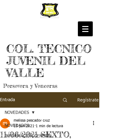
COL. TECNICO
JUVENIL DEL
VALLE
Persevera y Venceras
Regístrate
Entrada
NOVEDADES
melissa pescador cruz
NOVEDADES
15 jun 2021
1 min de lectura
11/06/2021 SEXTO,
INFORMACIÓN GENERAL