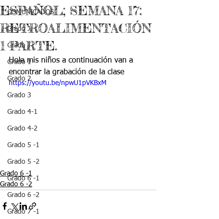
ESPAÑOL; SEMANA 17:
COMUNICADOS
RETROALIMENTACIÓN
Grado J
1 PARTE.
Grado T
Hola mis niños a continuación van a 
Grado 1
encontrar la grabación de la clase
Grado 2
https://youtu.be/npwU1pVKBxM
Grado 3
Grado 4-1
Grado 4-2
Grado 5 -1
Grado 5 -2
Grado 6 -1
Grado 6 -1
Grado 6 -2
Grado 6 -2
Grado 7 -1