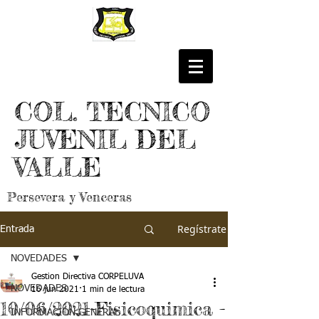
COL. TECNICO
JUVENIL DEL
VALLE
Persevera y Venceras
Regístrate
Entrada
NOVEDADES
Gestion Directiva CORPELUVA
NOVEDADES
16 jun 2021
1 min de lectura
10/06/2021-Fisicoquimica -
INFORMACIÓN GENERAL