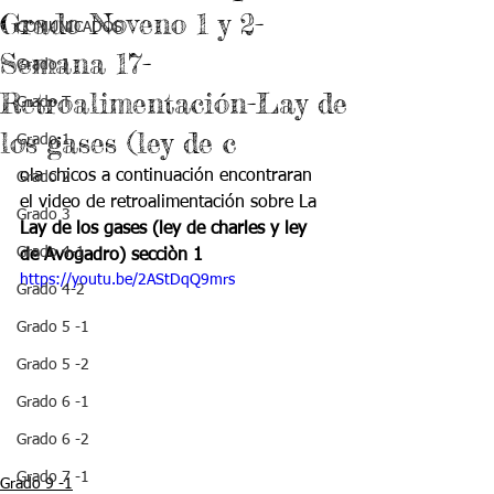
Grado Noveno 1 y 2-
COMUNICADOS
Semana 17-
Grado J
Retroalimentación-Lay de
Grado T
los gases (ley de c
Grado 1
ola chicos a continuación encontraran 
Grado 2
el video de retroalimentación sobre La 
Grado 3
Lay de los gases (ley de charles y ley 
Grado 4-1
de Avogadro) secciòn 1
https://youtu.be/2AStDqQ9mrs
Grado 4-2
Grado 5 -1
Grado 5 -2
Grado 6 -1
Grado 6 -2
Grado 7 -1
Grado 9 -1