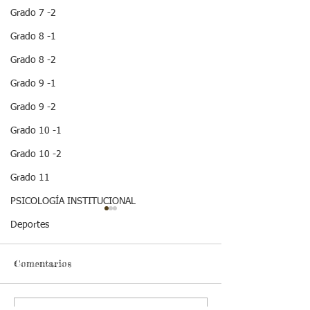
Grado 7 -2
Grado 8 -1
Grado 8 -2
Grado 9 -1
Grado 9 -2
Grado 10 -1
Grado 10 -2
Grado 11
PSICOLOGÍA INSTITUCIONAL
¡ VEN HABLEMOS UN
¡HOLA! NO TE
Deportes
RATICO DE
QUEDES SIN 
SEXUALIDAD !
ESTA IMPOR
INFORMACION
Comentarios