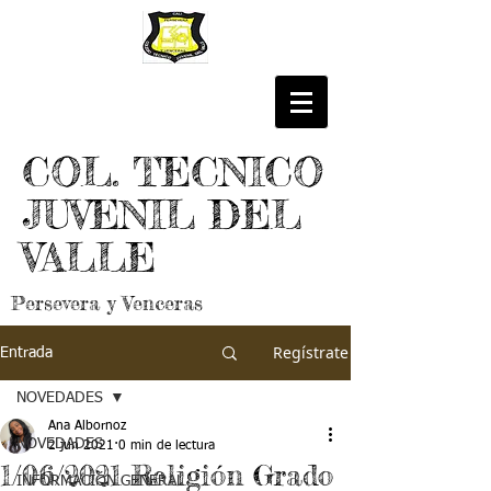
COL. TECNICO
JUVENIL DEL
VALLE
Persevera y Venceras
Regístrate
Entrada
NOVEDADES
Ana Albornoz
NOVEDADES
2 jun 2021
0 min de lectura
1/06/2021 Religión Grado
INFORMACIÓN GENERAL