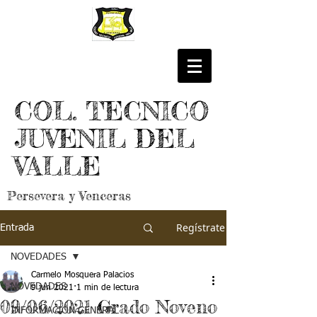
COL. TECNICO
JUVENIL DEL
VALLE
Persevera y Venceras
Regístrate
Entrada
NOVEDADES
Carmelo Mosquera Palacios
NOVEDADES
9 jun 2021
1 min de lectura
09/06/2021 Grado Noveno
INFORMACIÓN GENERAL