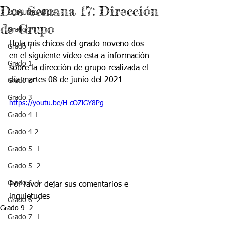
Dos Semana 17: Dirección
COMUNICADOS
de Grupo
Grado J
Hola mis chicos del grado noveno dos 
Grado T
en el siguiente vídeo esta a información 
Grado 1
sobre la dirección de grupo realizada el 
día martes 08 de junio del 2021 
Grado 2
Grado 3
https://youtu.be/H-cOZlGY8Pg
Grado 4-1
Grado 4-2
Grado 5 -1
Grado 5 -2
Grado 6 -1
Por favor dejar sus comentarios e 
inquietudes 
Grado 6 -2
Grado 9 -2
Grado 7 -1