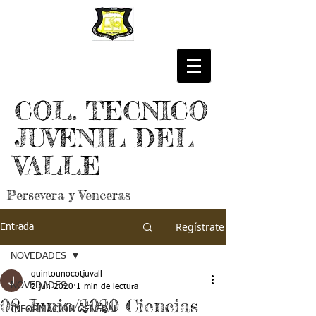
COL. TECNICO
JUVENIL DEL
VALLE
Persevera y Venceras
Regístrate
Entrada
NOVEDADES
quintounocotjuvall
NOVEDADES
2 jun 2020
1 min de lectura
08 Junio/2020 Ciencias
INFORMACIÓN GENERAL