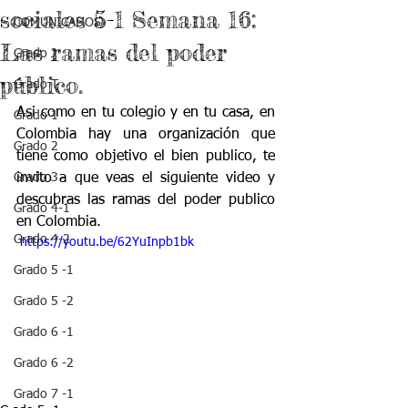
sociales 5-1 Semana 16:
COMUNICADOS
Las ramas del poder
Grado J
público.
Grado T
Asi como en tu colegio y en tu casa, en 
Grado 1
Colombia hay una organización que 
Grado 2
tiene como objetivo el bien publico, te 
Grado 3
invito a que veas el siguie
nte video y 
descubras las ramas del poder publico 
Grado 4-1
en Colombia.
Grado 4-2
 https://youtu.be/62YuInpb1bk
Grado 5 -1
Grado 5 -2
Grado 6 -1
Grado 6 -2
Grado 7 -1