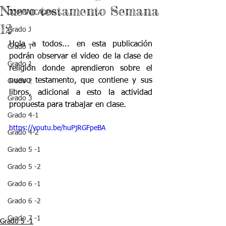
Nuevo testamento Semana
COMUNICADOS
12
Grado J
Hola a todos... en esta publicación 
Grado T
podrán observar el video de la clase de 
Grado 1
religión donde aprendieron sobre el 
nuevo testamento, que contiene y sus 
Grado 2
libros, adicional a esto la actividad 
Grado 3
propuesta para trabajar en clase.
Grado 4-1
https://youtu.be/huPjRGFpeBA
Grado 4-2
Grado 5 -1
Grado 5 -2
Grado 6 -1
Grado 6 -2
Grado 7 -1
Grado 5 -1