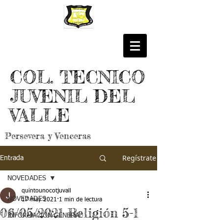
COL. TECNICO
JUVENIL DEL
VALLE
Persevera y Venceras
Regístrate
Entrada
NOVEDADES
quintounocotjuvall
NOVEDADES
17 may 2021
1 min de lectura
06/05/2021 Religión 5-1
INFORMACIÓN GENERAL