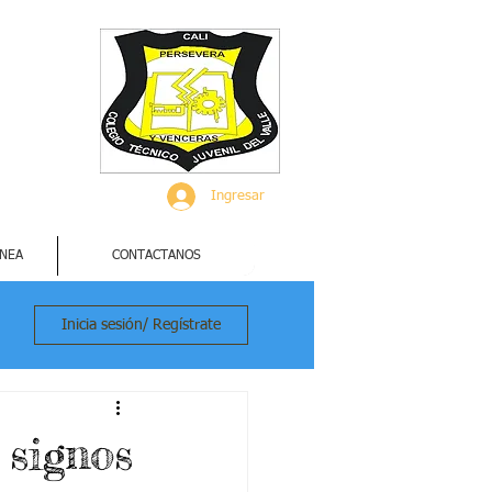
Ingresar
INEA
CONTACTANOS
Inicia sesión/ Regístrate
 signos