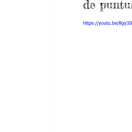
de puntu
Grado 6 -1
Grado 6 -2
Gra
https://youtu.be/8gy3
Grado 9 -1
Grado 9 -2
Gra
PSICOLOGÍA INSTITUCIONAL
De