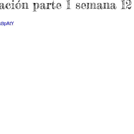
ación parte 1 semana 12
do 7 -1
Grado 7 -2
Grado 8 -1
Grado 8 -2
IkBpAtY
do 10 -1
Grado 10 -2
Grado 11
portes