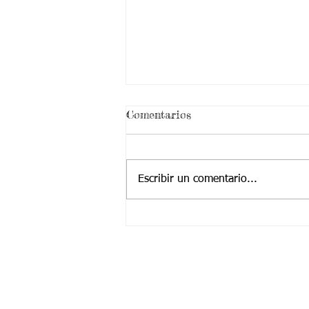
¡ VEN HABLEMOS UN
Comentarios
RATICO DE SEXUALIDAD
!
Escribir un comentario...
Contactanos a:
Teléfono: (2) 4374904 – (2) 4224455
Cel / Whatsapp: +57 323 2225252
​Correo Principal:
Cotjuvalle@hotmail.com