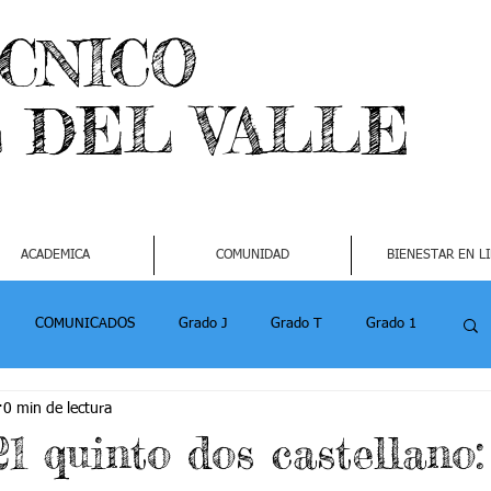
ECNICO
L DEL VALLE
ACADEMICA
COMUNIDAD
BIENESTAR EN L
COMUNICADOS
Grado J
Grado T
Grado 1
0 min de lectura
1
Grado 4-2
Grado 5 -1
Grado 5 -2
1 quinto dos castellano: