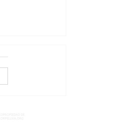
/2021 quinto dos
les: territorio
mbiano semana 17
COPROPIEDAD DE
CORPELUVA.ORG