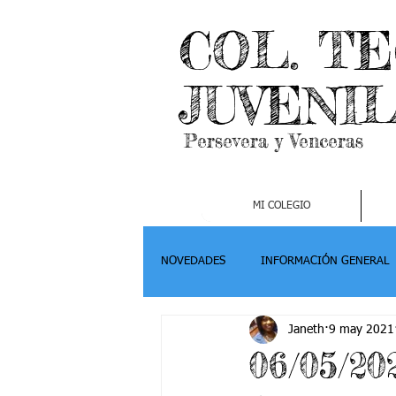
COL. T
JUVENI
Persevera y Venceras
MI COLEGIO
NOVEDADES
INFORMACIÓN GENERAL
Janeth
9 may 2021
Grado 2
Grado 3
Grado 4-
06/05/202