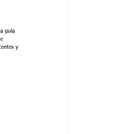
a guía  
e 
centes y 