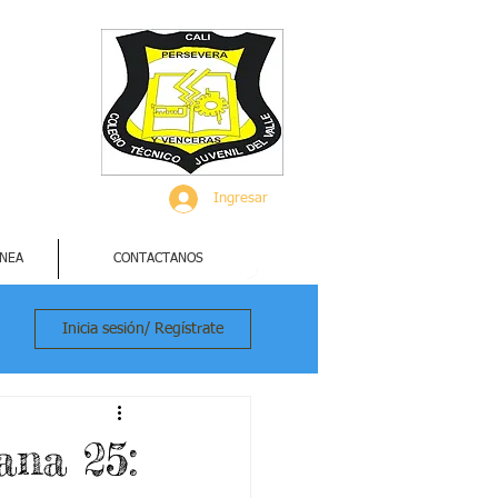
Ingresar
INEA
CONTACTANOS
Inicia sesión/ Regístrate
ana 25: