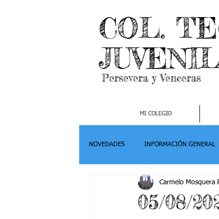
COL. T
JUVENI
Persevera y Venceras
MI COLEGIO
NOVEDADES
INFORMACIÓN GENERAL
Carmelo Mosquera P
Grado 2
Grado 3
Grado 4-
05/08/20