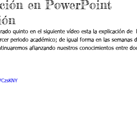
ción en PowerPoint
do 7 -1
Grado 7 -2
Grado 8 -1
Grado 8 -2
ión
do 10 -1
Grado 10 -2
Grado 11
rado quinto en el siguiente vídeo esta la explicación de  l
ercer periodo académico; de igual forma en las semanas d
ntinuaremos afianzando nuestros conocimientos entre do
portes
aVCzsKNY