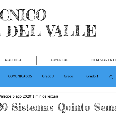
ECNICO
L DEL VALLE
ACADEMICA
COMUNIDAD
BIENESTAR EN L
COMUNICADOS
Grado J
Grado T
Grado 1
alacios
5 ago 2020
1 min de lectura
1
Grado 4-2
Grado 5 -1
Grado 5 -2
20 Sistemas Quinto Sem