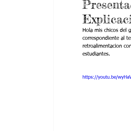
Presenta
Grado 6 -1
Grado 6 -2
Gra
Explicac
Grado 9 -1
Grado 9 -2
Gra
Hola mis chicos del g
correspondiente al t
retroalimentacion co
PSICOLOGÍA INSTITUCIONAL
De
estudiantes. 
https://youtu.be/wyH