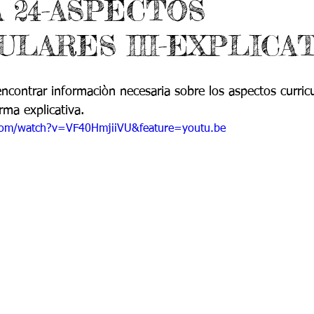
 24-ASPECTOS
do 7 -1
Grado 7 -2
Grado 8 -1
Grado 8 -2
ULARES III-EXPLICAT
do 10 -1
Grado 10 -2
Grado 11
ncontrar informaciòn necesaria sobre los aspectos curric
a explicativa.
portes
com/watch?v=VF40HmjiiVU&feature=youtu.be