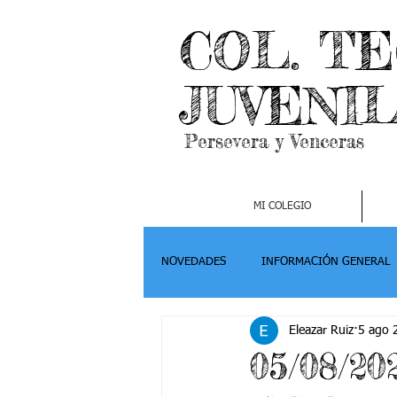
COL. T
JUVENI
Persevera y Venceras
MI COLEGIO
NOVEDADES
INFORMACIÓN GENERAL
Eleazar Ruiz
5 ago 
Grado 2
Grado 3
Grado 4-
05/08/2