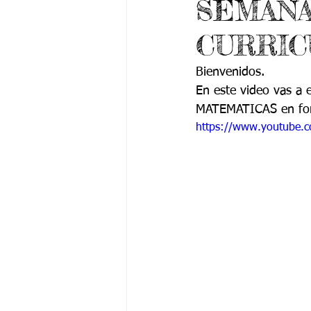
SEMANA
Grado 6 -1
Grado 6 -2
Gra
CURRIC
Grado 9 -1
Grado 9 -2
Gra
Bienvenidos.
En este video vas a e
MATEMATICAS en form
PSICOLOGÍA INSTITUCIONAL
De
https://www.youtube.