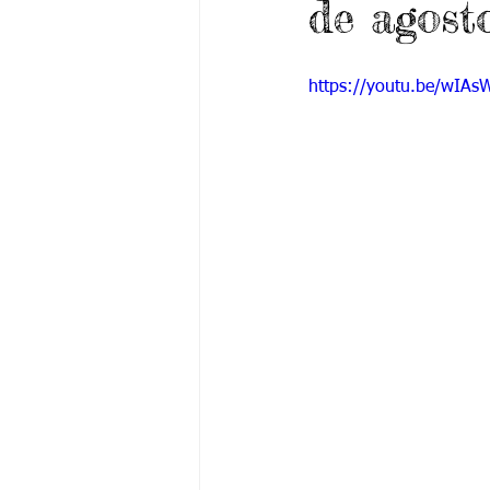
de agost
Grado 6 -1
Grado 6 -2
Gra
https://youtu.be/wIA
Grado 9 -1
Grado 9 -2
Gra
PSICOLOGÍA INSTITUCIONAL
De