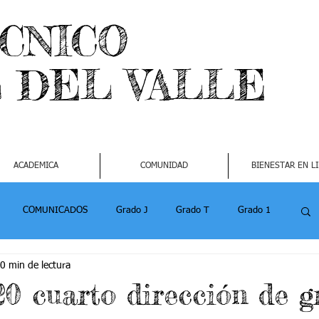
ECNICO
L DEL VALLE
ACADEMICA
COMUNIDAD
BIENESTAR EN L
COMUNICADOS
Grado J
Grado T
Grado 1
0 min de lectura
1
Grado 4-2
Grado 5 -1
Grado 5 -2
20 cuarto dirección de g