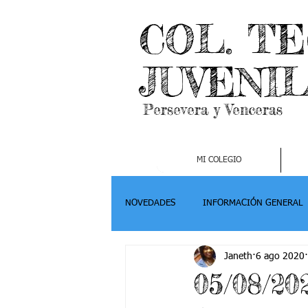
COL. T
JUVENI
Persevera y Venceras
MI COLEGIO
NOVEDADES
INFORMACIÓN GENERAL
Janeth
6 ago 2020
Grado 2
Grado 3
Grado 4-
05/08/20