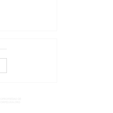
LA! NO TE QUEDES
 LEER ESTA
ORTANTE
ORMACION
COPROPIEDAD DE
CORPELUVA.ORG