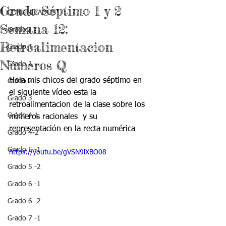
Grado Séptimo 1 y 2
COMUNICADOS
Semana 12:
Grado J
Retroalimentacion
Grado T
Números Q
Grado 1
Hola mis chicos del grado séptimo en 
Grado 2
el siguiente vídeo esta la 
Grado 3
retroalimentacion de la clase sobre los 
Grado 4-1
números racionales  y su 
representación en la recta numérica
Grado 4-2
Grado 5 -1
https://youtu.be/gVSN9lXBO08
Grado 5 -2
Grado 6 -1
Grado 6 -2
Grado 7 -1