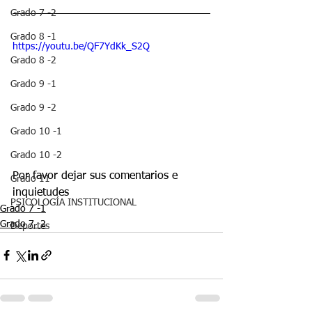
Grado 7 -2
Grado 8 -1
https://youtu.be/QF7YdKk_S2Q
Grado 8 -2
Grado 9 -1
Grado 9 -2
Grado 10 -1
Grado 10 -2
Por favor dejar sus comentarios e 
Grado 11
inquietudes  
PSICOLOGÍA INSTITUCIONAL
Grado 7 -1
Grado 7 -2
Deportes