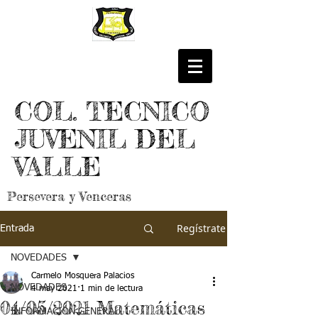
COL. TECNICO
JUVENIL DEL
VALLE
Persevera y Venceras
Regístrate
Entrada
NOVEDADES
Carmelo Mosquera Palacios
NOVEDADES
4 may 2021
1 min de lectura
04/05/2021 Matemáticas
INFORMACIÓN GENERAL