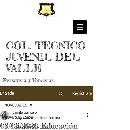
COL. TECNICO
JUVENIL DEL
VALLE
Persevera y Venceras
Regístrate
Entrada
NOVEDADES
camila quintero
NOVEDADES
10 ago 2020
1 min de lectura
03/08/2020 Educación
INFORMACIÓN GENERAL