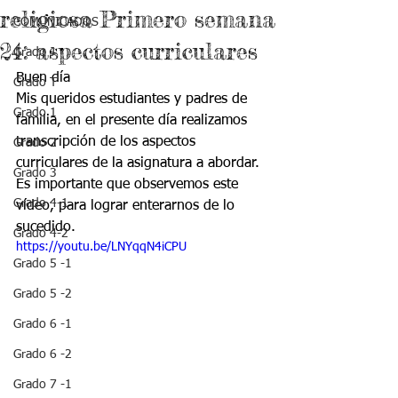
religiosa Primero semana
COMUNICADOS
24: aspectos curriculares
Grado J
Buen día 
Grado T
Mis queridos estudiantes y padres de 
Grado 1
familia, en el presente día realizamos 
transcripción de los aspectos 
Grado 2
curriculares de la asignatura a abordar.
Grado 3
Es importante que observemos este 
Grado 4-1
vídeo, para lograr enterarnos de lo 
sucedido.
Grado 4-2
https://youtu.be/LNYqqN4iCPU
Grado 5 -1
Grado 5 -2
Grado 6 -1
Grado 6 -2
Grado 7 -1