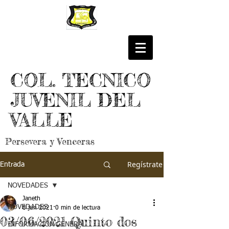
COL. TECNICO
JUVENIL DEL
VALLE
Persevera y Venceras
Regístrate
Entrada
NOVEDADES
Janeth
NOVEDADES
8 jun 2021
0 min de lectura
03/06/2021 Quinto dos
INFORMACIÓN GENERAL