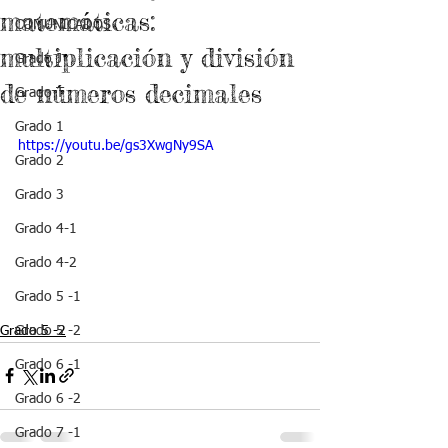
matemáticas:
COMUNICADOS
multiplicación y división
Grado J
de números decimales
Grado T
Grado 1
https://youtu.be/gs3XwgNy9SA
Grado 2
Grado 3
Grado 4-1
Grado 4-2
Grado 5 -1
Grado 5 -2
Grado 5 -2
Grado 6 -1
Grado 6 -2
Grado 7 -1