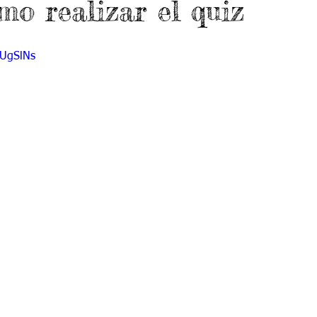
mo realizar el quiz
do 7 -1
Grado 7 -2
Grado 8 -1
Grado 8 -2
gUgSlNs
do 10 -1
Grado 10 -2
Grado 11
portes