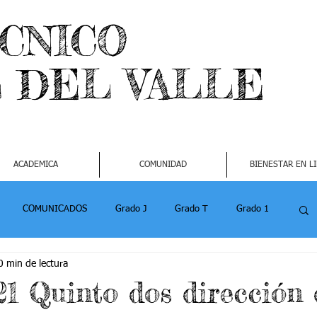
ECNICO
L DEL VALLE
ACADEMICA
COMUNIDAD
BIENESTAR EN L
COMUNICADOS
Grado J
Grado T
Grado 1
0 min de lectura
1
Grado 4-2
Grado 5 -1
Grado 5 -2
21 Quinto dos dirección 