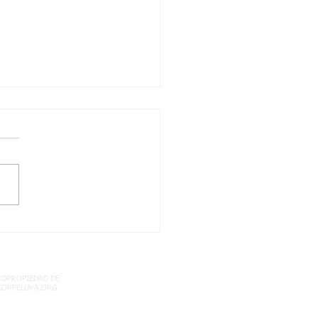
/2021 quinto dos
les: territorio
mbiano semana 17
COPROPIEDAD DE
CORPELUVA.ORG