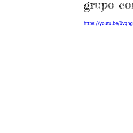
grupo co
Grado 6 -1
Grado 6 -2
Gra
https://youtu.be/0vqh
Grado 9 -1
Grado 9 -2
Gra
PSICOLOGÍA INSTITUCIONAL
De