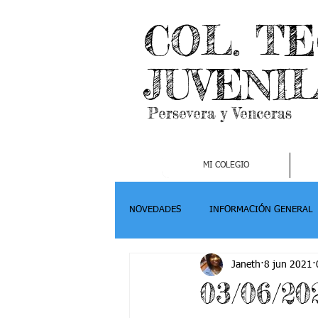
COL. T
JUVENI
Persevera y Venceras
MI COLEGIO
NOVEDADES
INFORMACIÓN GENERAL
Janeth
8 jun 2021
Grado 2
Grado 3
Grado 4-
03/06/20