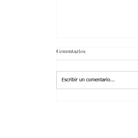
¡ VEN HABLEMOS UN
Comentarios
RATICO DE SEXUALIDAD
!
Escribir un comentario...
Contactanos a:
Teléfono: (2) 4374904 – (2) 4224455
Cel / Whatsapp: +57 323 2225252
​Correo Principal:
Cotjuvalle@hotmail.com