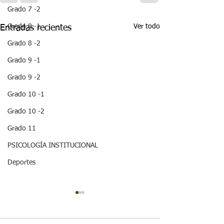
Grado 7 -2
Ver todo
Grado 8 -1
Entradas recientes
Grado 8 -2
Grado 9 -1
Grado 9 -2
Grado 10 -1
Grado 10 -2
Grado 11
PSICOLOGÍA INSTITUCIONAL
Deportes
¡HOLA! NO TE
QUEDES SIN LEER
ESTA IMPORTANTE