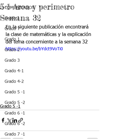
5-1 Area y perimetro
COMUNICADOS
Semana 32
Grado J
En la siguiente publicación encontrará 
Grado T
la clase de matemáticas y la explicación 
Grado 1
del tema concerniente a la semana 32
https://youtu.be/bYdct9VoTi0
Grado 2
Grado 3
Grado 4-1
Grado 4-2
Grado 5 -1
Grado 5 -2
Grado 5 -1
Grado 6 -1
Grado 6 -2
Grado 7 -1