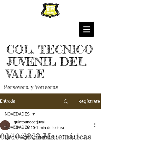
COL. TECNICO
JUVENIL DEL
VALLE
Persevera y Venceras
Regístrate
Entrada
NOVEDADES
quintounocotjuvall
NOVEDADES
13 oct 2020
1 min de lectura
02/10/2020 Matemáticas
INFORMACIÓN GENERAL