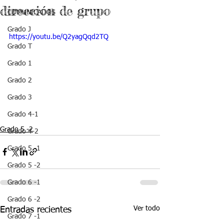
dirección de grupo
COMUNICADOS
Grado J
https://youtu.be/Q2yagQqd2TQ
Grado T
Grado 1
Grado 2
Grado 3
Grado 4-1
Grado 5 -2
Grado 4-2
Grado 5 -1
Grado 5 -2
Grado 6 -1
Grado 6 -2
Ver todo
Entradas recientes
Grado 7 -1