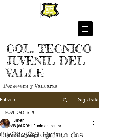
COL. TECNICO
JUVENIL DEL
VALLE
Persevera y Venceras
Regístrate
Entrada
NOVEDADES
Janeth
NOVEDADES
8 jun 2021
0 min de lectura
02/06/2021 Quinto dos
INFORMACIÓN GENERAL