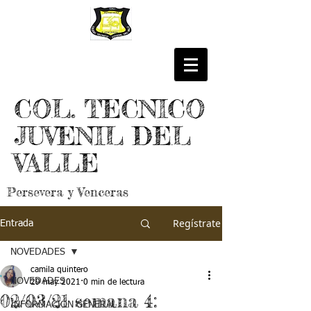
COL. TECNICO
JUVENIL DEL
VALLE
Persevera y Venceras
Regístrate
Entrada
NOVEDADES
camila quintero
NOVEDADES
29 may 2021
0 min de lectura
02/03/21 semana 4:
INFORMACIÓN GENERAL