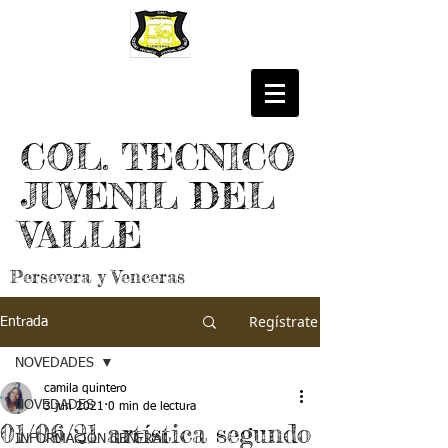
COL. TECNICO
JUVENIL DEL
VALLE
Persevera y Venceras
Regístrate
Entrada
NOVEDADES
camila quintero
NOVEDADES
3 jun 2021
0 min de lectura
01/06/21 artística segundo
INFORMACIÓN GENERAL