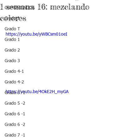
1 semana 16: mezclando
COMUNICADOS
colores
Grado J
Grado T
https://youtu.be/yWBCsm01oeI
Grado 1
Grado 2
Grado 3
Grado 4-1
Grado 4-2
https://youtu.be/4OkE2H_myGA
Grado 5 -1
Grado 5 -2
Grado 6 -1
Grado 6 -2
Grado 7 -1