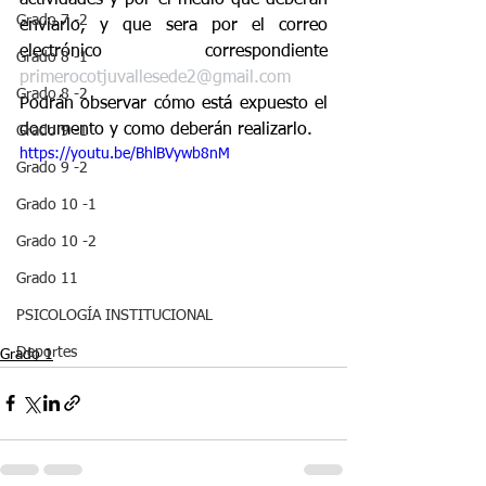
actividades y por el medio que deberán 
Grado 7 -2
enviarlo, y que sera por el correo 
electrónico correspondiente 
Grado 8 -1
primerocotjuvallesede2@gmail.com
Grado 8 -2
Podrán observar cómo está expuesto el 
documento y como deberán realizarlo.
Grado 9 -1
https://youtu.be/BhlBVywb8nM
Grado 9 -2
Grado 10 -1
Grado 10 -2
Grado 11
PSICOLOGÍA INSTITUCIONAL
Deportes
Grado 1