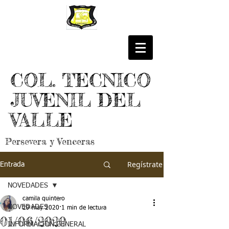
COL. TECNICO
JUVENIL DEL
VALLE
Persevera y Venceras
Regístrate
Entrada
NOVEDADES
camila quintero
NOVEDADES
29 may 2020
1 min de lectura
01/06/2020
INFORMACIÓN GENERAL