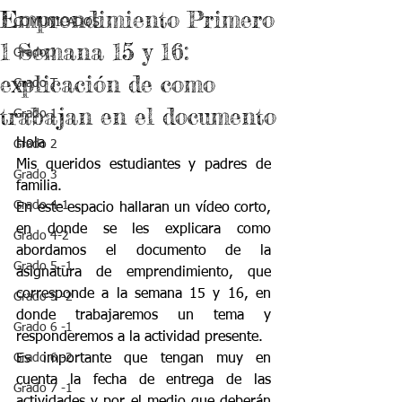
Emprendimiento Primero
COMUNICADOS
1 Semana 15 y 16:
Grado J
explicación de como
Grado T
trabajan en el documento
Grado 1
Hola
Grado 2
Mis queridos estudiantes y padres de 
Grado 3
familia.
Grado 4-1
En este espacio hallaran un vídeo corto, 
en donde se les explicara como 
Grado 4-2
abordamos el documento de la 
Grado 5 -1
asignatura de emprendimiento, que 
corresponde a la semana 15 y 16, en 
Grado 5 -2
donde trabajaremos un tema y 
Grado 6 -1
responderemos a la actividad presente.
Grado 6 -2
Es importante que tengan muy en 
cuenta la fecha de entrega de las 
Grado 7 -1